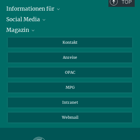
TOP
Informationen für
Social Media
Journalist*innen
Magazin
Stipendiat*innen
LinkedIn
Bibliotheksgäste
Instagram
Private Law Gazette
Kontakt
Bewerber*innen
Mastodon
Anreise
Gerichte und Behörden
OPAC
MPG
Intranet
Webmail