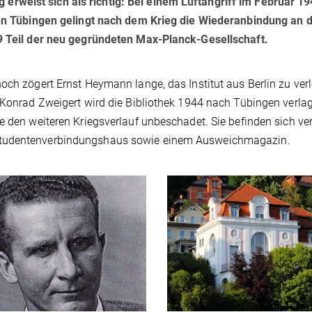
rweist sich als richtig: Bei einem Luftangriff im Februar 19
. In Tübingen gelingt nach dem Krieg die Wiederanbindung an d
49 Teil der neu gegründeten Max-Planck-Gesellschaft.
och zögert Ernst Heymann lange, das Institut aus Berlin zu ver
 Konrad Zweigert wird die Bibliothek 1944 nach Tübingen verlag
e den weiteren Kriegsverlauf unbeschadet. Sie befinden sich vert
Studentenverbindungshaus sowie einem Ausweichmagazin.