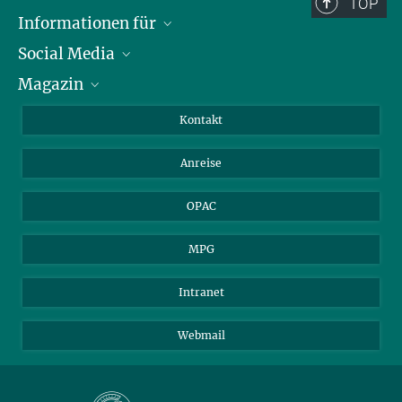
TOP
Informationen für
Social Media
Journalist*innen
Magazin
Stipendiat*innen
LinkedIn
Bibliotheksgäste
Instagram
Private Law Gazette
Kontakt
Bewerber*innen
Mastodon
Anreise
Gerichte und Behörden
OPAC
MPG
Intranet
Webmail