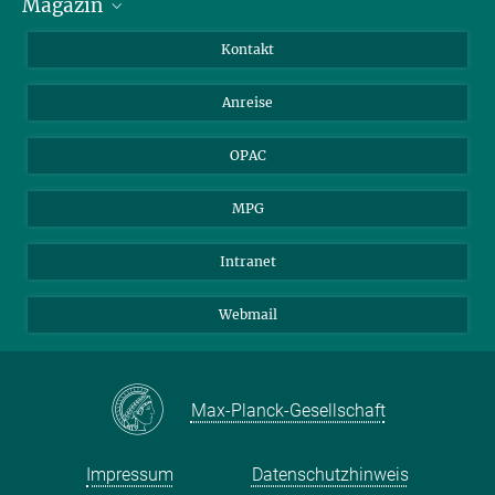
Magazin
Stipendiat*innen
LinkedIn
Bibliotheksgäste
Instagram
Private Law Gazette
Kontakt
Bewerber*innen
Mastodon
Anreise
Gerichte und Behörden
OPAC
MPG
Intranet
Webmail
Max-Planck-Gesellschaft
Impressum
Datenschutzhinweis